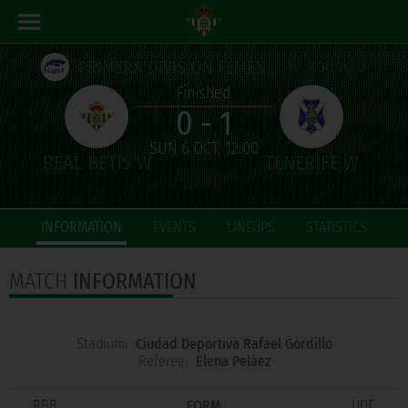
// Round 5
PRIMERA DIVISIÓN FEMENINA
Finished
0 - 1
SUN 6 OCT, 12:00
INFORMATION
EVENTS
LINEUPS
STATISTICS
MATCH
INFORMATION
Stadium:
Ciudad Deportiva Rafael Gordillo
Referee:
Elena Peláez
RBB
FORM
UDT