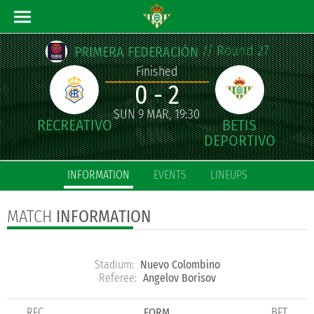
// Round 27
PRIMERA FEDERACIÓN
Finished
0 - 2
SUN 9 MAR, 19:30
INFORMATION
EVENTS
LINEUPS
MATCH
INFORMATION
Stadium:
Nuevo Colombino
Referee:
Angelov Borisov
REC
FORM
BET