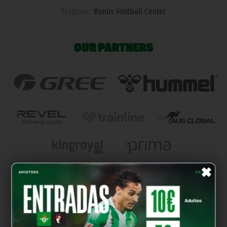
Stadium:
Banús Football Center
OUR PARTNERS
×