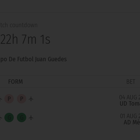
tch countdown
 22h 7m 0s
po De Futbol Juan Guedes
FORM
BET
04 AUG 
UD Tom
01 AUG 
AD Mé