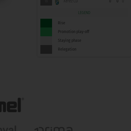
18
Xerez CD
0
0
0
LEGEND
Rise
Promotion play-off
Staying phase
Relegation