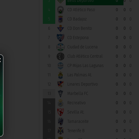
3
Betis Deportivo
0
0
0
4
CD Atlético Paso
0
0
0
5
CD Badajoz
0
0
0
6
CD Don Benito
0
0
0
7
CD Estepona
0
0
0
8
Ciudad de Lucena
0
0
0
×
9
Club Atlético Central
0
0
0
10
CP Mijas Las Lagunas
0
0
0
11
Las Palmas At.
0
0
0
12
Linares Deportivo
0
0
0
13
Marbella FC
0
0
0
14
Recreativo
0
0
0
15
Sevilla At.
0
0
0
16
Tamaraceite
0
0
0
17
Tenerife B
0
0
0