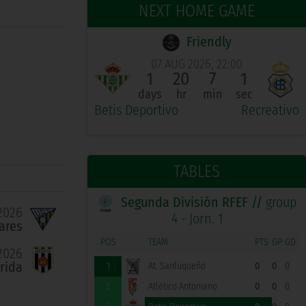
NEXT HOME GAME
Friendly
07 AUG 2026, 22:00
1
20
7
0
days
hr
min
sec
Betis Deportivo
Recreativo
TABLES
Segunda División RFEF //
group
2026
4 - Jorn. 1
ares
POS
TEAM
PTS
GP
GD
2026
rida
1
At. Sanluqueño
0
0
0
2
Atlético Antoniano
0
0
0