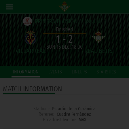
// Round 17
PRIMERA DIVISIÓN
Finished
1 - 2
SUN 15 DEC, 18:30
INFORMATION
EVENTS
LINEUPS
STATISTICS
MATCH
INFORMATION
Stadium:
Estadio de la Cerámica
Referee:
Cuadra Fernández
Broadcast live on:
MAX