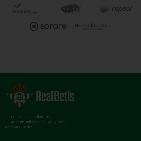
Estadio Benito Villamarín
Avda. de Heliópolis s/n, 41012 Sevilla
Atención al Bético