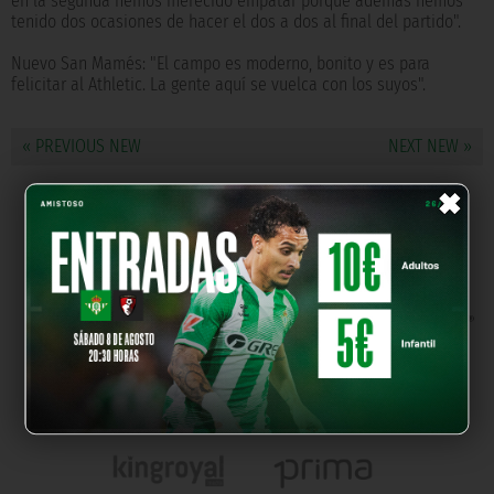
en la segunda hemos merecido empatar porque además hemos
tenido dos ocasiones de hacer el dos a dos al final del partido".
Nuevo San Mamés: "El campo es moderno, bonito y es para
felicitar al Athletic. La gente aquí se vuelca con los suyos".
« PREVIOUS NEW
NEXT NEW »
×
OUR PARTNERS