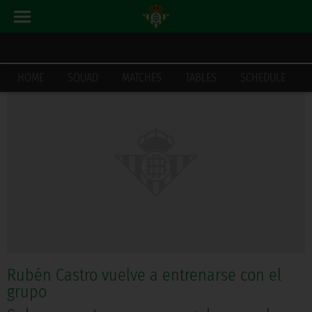
LATEST_NEWS
HOME
HOME
SQUAD
MATCHES
TABLES
SCHEDULE
Rubén Castro vuelve a entrenarse con el
grupo