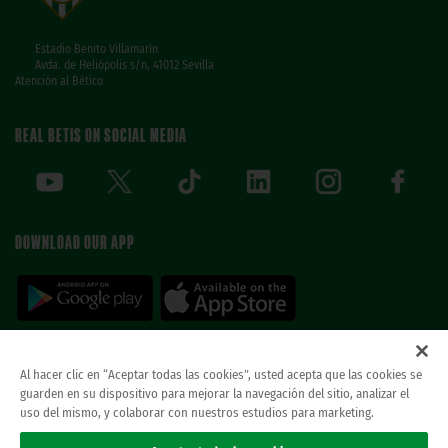
Estadio Benito Villamarín
Avda. de Heliópolis s/n, 41012 Sevilla
Atención al Bético
REAL BETIS ON SOCIAL MEDIA
DOWNLOAD OUR APP
Al hacer clic en “Aceptar todas las cookies”, usted acepta que las cookies se
guarden en su dispositivo para mejorar la navegación del sitio, analizar el
© REAL BETIS BALOMPIE.
This website is the only official Real Betis Balompié. All
uso del mismo, y colaborar con nuestros estudios para marketing.
rights reserved..