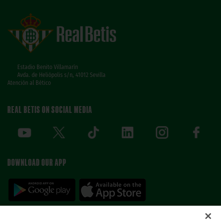
Estadio Benito Villamarín
Avda. de Heliópolis s/n, 41012 Sevilla
Atención al Bético
REAL BETIS ON SOCIAL MEDIA
DOWNLOAD OUR APP