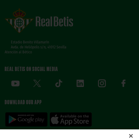
Estadio Benito Villamarín
Avda. de Heliópolis s/n, 41012 Sevilla
Atención al Bético
REAL BETIS ON SOCIAL MEDIA
DOWNLOAD OUR APP