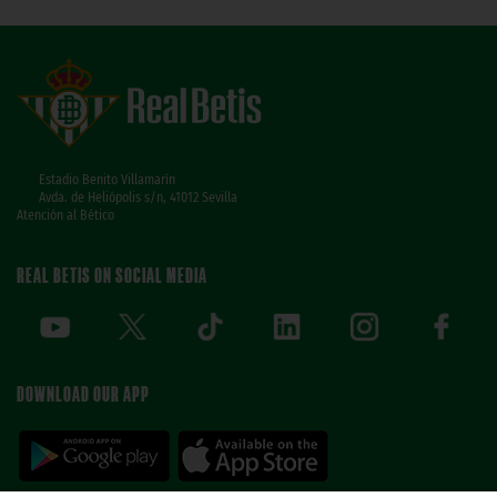
Estadio Benito Villamarín
Avda. de Heliópolis s/n, 41012 Sevilla
Atención al Bético
REAL BETIS ON SOCIAL MEDIA
DOWNLOAD OUR APP