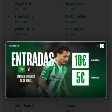
»
Ángel Ortiz
»
Diego Llorente
Defender
Defender
»
Fran García
»
Héctor Bellerín
Defender
Defender
»
Junior Firpo
»
Marc Bartra
Defender
Defender
×
»
Natan
»
Valentín Gómez
Defender
Defender
»
Á. Fidalgo
»
F. Bernal
Midfielder
Midfielder
»
G. Lo Celso
»
Iker Losada
Midfielder
Midfielder
»
Isco
»
Marc Roca
Midfielder
Midfielder
»
N. Deossa
»
Pablo Fornals
Midfielder
Midfielder
»
Aitor Ruibal
»
Antony
Forward
Forward