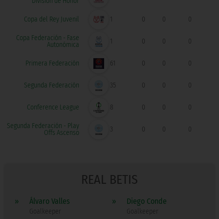
División de Honor
Copa del Rey Juvenil
1
0
0
0
Copa Federación - Fase
1
0
0
0
Autonómica
Primera Federación
61
0
0
0
Segunda Federación
35
0
0
0
Conference League
8
0
0
0
Segunda Federación - Play
3
0
0
0
Offs Ascenso
REAL BETIS
»
Álvaro Valles
»
Diego Conde
Goalkeeper
Goalkeeper