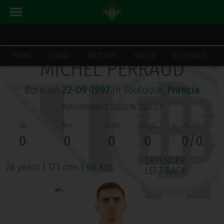
ROMAIN PAUL JEAN-
HOME
SQUAD
MATCHES
TABLES
SCHEDULE
MICHEL PERRAUD
Born on
22-09-1997
in Toulouse,
Francia
PERFORMANCE SEASON 2026/27
0
0
0
0
0/0
DEFENDER
28 years
|
173 cms
|
68 Kgs
LEFT-BACK