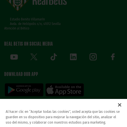
Estadio Benito Villamarín
Avda. de Heliópolis s/n, 41012 Sevilla
Atención al Bético
REAL BETIS ON SOCIAL MEDIA
DOWNLOAD OUR APP
Al hacer clic en “Aceptar todas las cookies”, usted acepta que las cookies se
guarden en su dispositivo para mejorar la navegación del sitio, analizar el
© REAL BETIS BALOMPIE.
This website is the only official Real Betis Balompié. All
uso del mismo, y colaborar con nuestros estudios para marketing.
rights reserved..