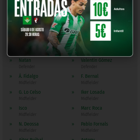
Goalkeeper
Goalkeeper
»
Ángel Ortiz
»
Diego Llorente
Defender
Defender
»
Fran García
»
Héctor Bellerín
Defender
Defender
»
Junior Firpo
»
Marc Bartra
Defender
Defender
»
Natan
»
Valentín Gómez
Defender
Defender
»
Á. Fidalgo
»
F. Bernal
Midfielder
Midfielder
»
G. Lo Celso
»
Iker Losada
Midfielder
Midfielder
»
Isco
»
Marc Roca
Midfielder
Midfielder
»
N. Deossa
»
Pablo Fornals
Midfielder
Midfielder
»
Aitor Ruibal
»
Antony