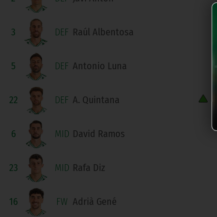
3
DEF
Raúl Albentosa
5
DEF
Antonio Luna
22
DEF
A. Quintana
6
MID
David Ramos
23
MID
Rafa Diz
16
FW
Adrià Gené