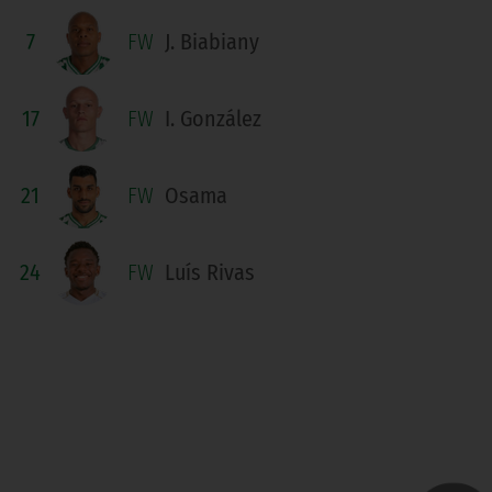
7
FW
J. Biabiany
17
FW
I. González
21
FW
Osama
24
FW
Luís Rivas