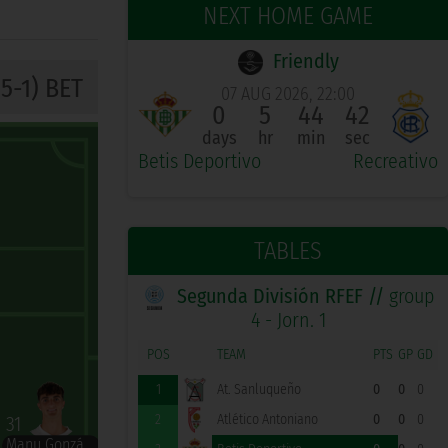
NEXT HOME GAME
Friendly
-5-1) BET
07 AUG 2026, 22:00
0
5
44
41
days
hr
min
sec
Betis Deportivo
Recreativo
TABLES
Segunda División RFEF //
group
4 - Jorn. 1
POS
TEAM
PTS
GP
GD
1
At. Sanluqueño
0
0
0
2
Atlético Antoniano
0
0
0
31
Manu González