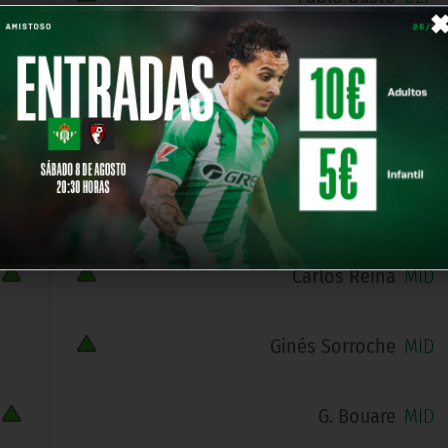
Fabián Embalo
DEF
Moha
DEF
Dani Pérez
MID
Carlos Reina
MID
Ginés Sorroche
MID
G. Bouare
MID