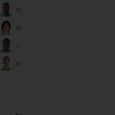
19
38
11
36