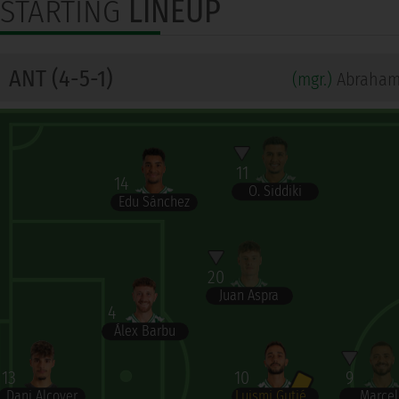
STARTING
LINEUP
ANT (4-5-1)
(mgr.)
Abraham
11
14
O. Siddiki
Edu Sánchez
20
Juan Aspra
4
Álex Barbu
13
10
9
Dani Alcover
Luismi Gutiérrez
Marce