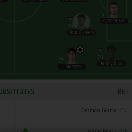
4
Elyaz Zidane
20
Aitor Gismera
23
27
Darling Bladi
J. Morante
UBSTITUTES
BET
Germán García
GK
Pablo Busto
DEF