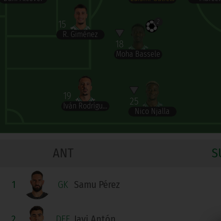
15
2
R. Giménez
18
Moha Bassele
19
25
Iván Rodríguez
Nico Njalla
ANT
S
1
GK
Samu Pérez
2
DEF
Javi Antón