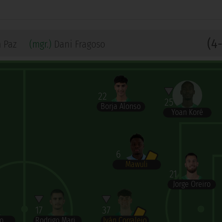
(4
 Paz
(mgr.)
Dani Fragoso
22
25
Borja Alonso
Yoan Koré
6
Mawuli
21
Jorge Oreiro
17
37
Rodrigo Marina
Iván Corralejo
lo