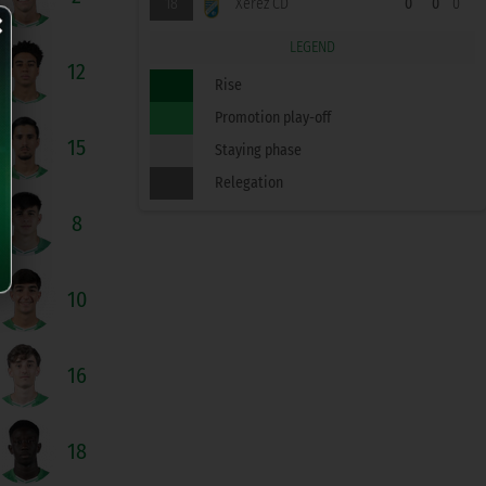
×
18
Xerez CD
0
0
0
LEGEND
12
Rise
Promotion play-off
15
Staying phase
Relegation
8
10
16
18