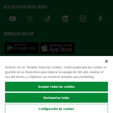
REAL BETIS ON SOCIAL MEDIA
DOWNLOAD OUR APP
Al hacer clic en “Aceptar todas las cookies”, usted acepta que las cookies se
guarden en su dispositivo para mejorar la navegación del sitio, analizar el
© REAL BETIS BALOMPIE.
This website is the only official Real Betis Balompié. All
uso del mismo, y colaborar con nuestros estudios para marketing.
rights reserved..
Legal notice
Aceptar todas las cookies
Privacy policy
Cookies
Rechazarlas todas
Accessibility
ethical channel
Configuración de cookies