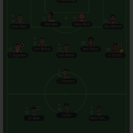
P. Gazzaniga
12
17
4
24
Vitor Reis
Daley Blind
Arnau Martínez
Álex Moreno
8
20
15
23
18
Fran Beltrán
Axel Witsel
V. Tsygankov
Iván Martín
A. Ounahi
14
C. Echeverri
19
10
8
Cucho
Ez Abde
Pablo Fornals