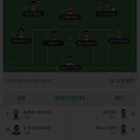
21
20
14
Marc Roca
G. Lo Celso
S. Amrabat
16
24
4
5
Valentín Gómez
Aitor Ruibal
Natan
Marc Bartra
1
Álvaro Valles
(4-3-3) BET
(mgr.)
Manuel Pellegrini
GIR
SUBSTITUTES
BET
Rubén Blanco
Adrián
1
13
GK
GK
V. Krapyvtsov
Pau López
25
25
GK
GK