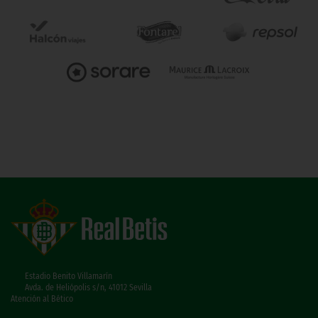
Estadio Benito Villamarín
Avda. de Heliópolis s/n, 41012 Sevilla
Atención al Bético