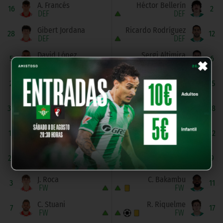
A. Francés
Héctor Bellerín
16
2
DEF
DEF
Gibert Jordana
Ricardo Rodríguez
28
12
DEF
DEF
×
David López
Sergi Altimira
5
6
DEF
MID
Hugo Rincón
Á. Fidalgo
2
15
DEF
MID
Ricard Artero
N. Deossa
36
18
MID
MID
Thomas Lemar
Isco
11
22
MID
MID
Bryan Gil
Chimy Ávila
21
9
FW
FW
J. Roca
C. Bakambu
3
11
FW
FW
C. Stuani
R. Riquelme
7
17
FW
FW