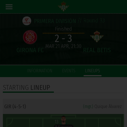
// Round 33
PRIMERA DIVISIÓN
Finished
2 - 3
MAR 21 APR, 21:30
INFORMATION
EVENTS
LINEUPS
STARTING
LINEUP
GIR (4-5-1)
(mgr.)
Quique Álvarez
13