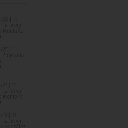
/28 | 11
| La firma
o Montaño
0
/25 | 11
 | Programa
o
0
21 | 11
| La firma
o Montaño
0
19 | 11
| La firma
o González