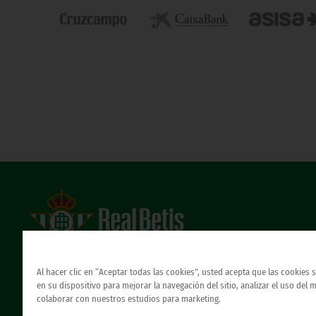
Estadio Benito Villamarín
Avda. de Heliópolis s/n, 41012 Sevilla
Al hacer clic en “Aceptar todas las cookies”, usted acepta que las cookies
Atención al Bético
en su dispositivo para mejorar la navegación del sitio, analizar el uso del 
colaborar con nuestros estudios para marketing.