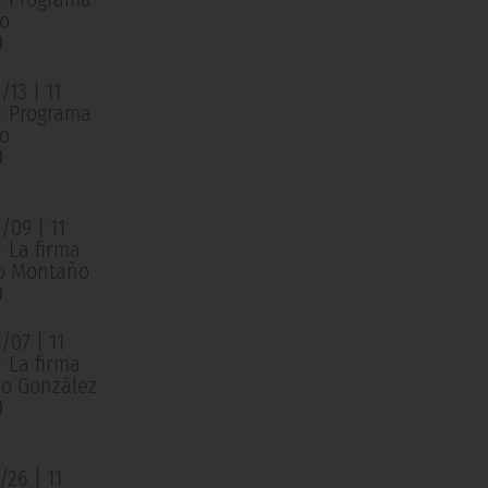
o
0
13 | 11
 | Programa
o
0
/09 | 11
| La firma
o Montaño
0
/07 | 11
| La firma
o González
0
26 | 11