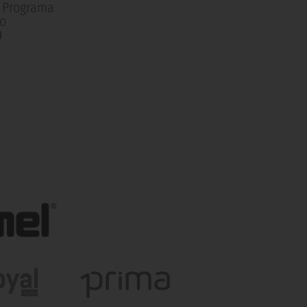
| Programa
o
0