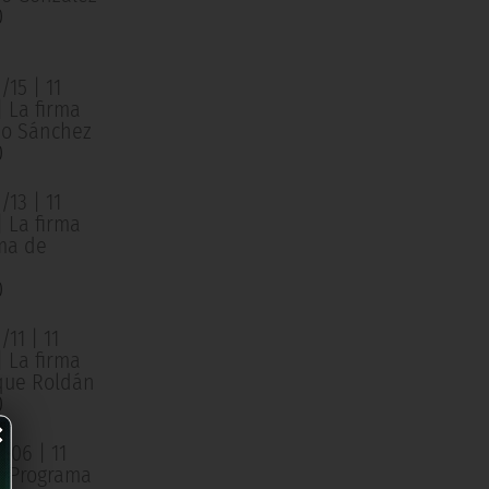
0
15 | 11
| La firma
o Sánchez
0
13 | 11
| La firma
ma de
0
11 | 11
| La firma
que Roldán
0
×
/06 | 11
 | Programa