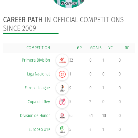
CAREER PATH
IN OFFICIAL COMPETITIONS
SINCE 2009
COMPETITION
GOALS
Primera División
32
0
1
0
Liga Nacional
1
0
0
0
Europa League
9
0
1
0
Copa del Rey
5
2
0
0
División de Honor
65
61
10
0
Europeo U19
5
4
1
0