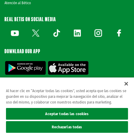
Atención al Bético
REAL BETIS ON SOCIAL MEDIA
DOWNLOAD OUR APP
Al hacer clic en “Aceptar todas las cookies”, usted acepta que las cookies se
guarden en su dispositivo para mejorar la navegación del sitio, analizar el
© REAL BETIS BALOMPIE.
This website is the only official Real Betis Balompié. All
uso del mismo, y colaborar con nuestros estudios para marketing.
rights reserved..
Legal notice
Aceptar todas las cookies
Privacy policy
Cookies
Rechazarlas todas
Accessibility