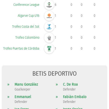
Conference League
6
0
0
0
Algarve Cup U16
1
0
0
0
Trofeo Costa del Sol
1
0
0
0
Trofeo Colombino
1
0
0
0
Trofeo Puertas de Córdoba
1
0
0
0
BETIS DEPORTIVO
»
Manu González
»
C. De Roa
Goalkeeper
Defender
»
Emmanuel
»
Fabián Embalo
Defender
Defender