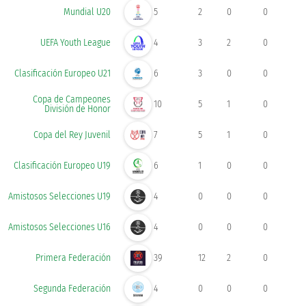
Mundial U20
5
2
0
0
UEFA Youth League
4
3
2
0
Clasificación Europeo U21
6
3
0
0
Copa de Campeones
10
5
1
0
División de Honor
Copa del Rey Juvenil
7
5
1
0
Clasificación Europeo U19
6
1
0
0
Amistosos Selecciones U19
4
0
0
0
Amistosos Selecciones U16
4
0
0
0
Primera Federación
39
12
2
0
Segunda Federación
4
0
0
0