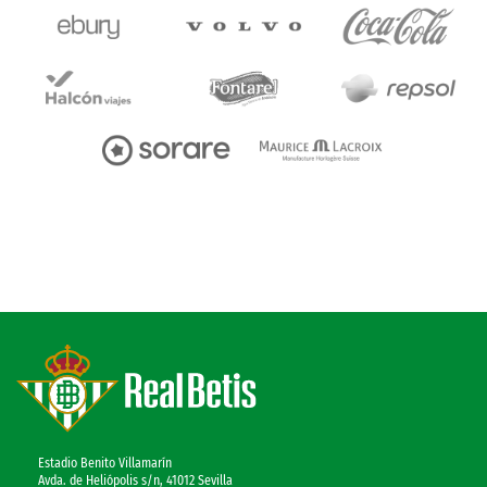
Estadio Benito Villamarín
Avda. de Heliópolis s/n, 41012 Sevilla