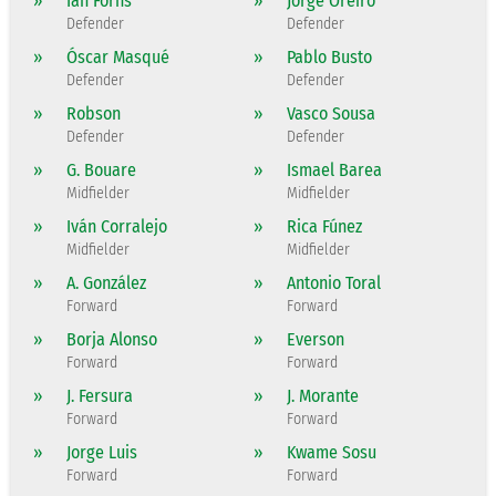
»
Ian Forns
»
Jorge Oreiro
Defender
Defender
»
Óscar Masqué
»
Pablo Busto
Defender
Defender
»
Robson
»
Vasco Sousa
Defender
Defender
»
G. Bouare
»
Ismael Barea
Midfielder
Midfielder
»
Iván Corralejo
»
Rica Fúnez
Midfielder
Midfielder
»
A. González
»
Antonio Toral
Forward
Forward
»
Borja Alonso
»
Everson
Forward
Forward
»
J. Fersura
»
J. Morante
Forward
Forward
»
Jorge Luis
»
Kwame Sosu
Forward
Forward