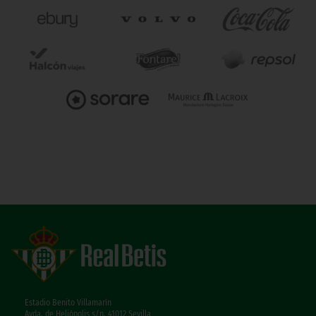
Estadio Benito Villamarín
Avda. de Heliópolis s/n, 41012 Sevilla