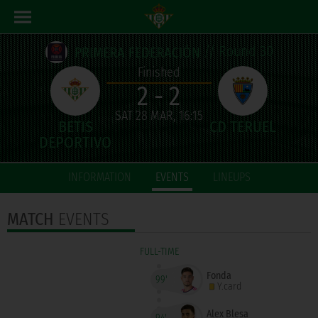
// Round 30
PRIMERA FEDERACIÓN
Finished
2 - 2
SAT 28 MAR, 16:15
INFORMATION
EVENTS
LINEUPS
MATCH
EVENTS
FULL-TIME
Fonda
99'
Y.card
Álex Blesa
94'