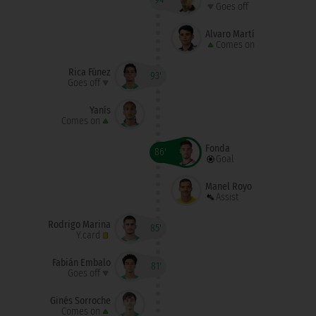
Goes off
Álvaro Martí
Comes on
Rica Fúnez
93'
Goes off
Yanís
Comes on
Fonda
86'
Goal
Manel Royo
Assist
Rodrigo Marina
85'
Y.card
Fabián Embalo
81'
Goes off
Ginés Sorroche
Comes on