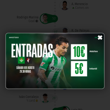
Á. Merencio
Comes on
Rodrigo Marina
50'
Goal
×
R. De Palmas
46'
Goes off
Álex Blesa
Comes on
Emmanuel
44'
Goal
Óscar Masqué
Assist
Abraham
40'
Y.card
Iván Corralejo
26'
Y.card