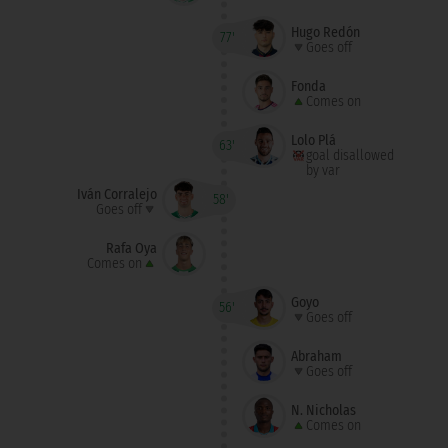
Hugo Redón
77'
Goes off
Fonda
Comes on
Lolo Plá
63'
goal disallowed
by var
Iván Corralejo
58'
Goes off
Rafa Oya
Comes on
Goyo
56'
Goes off
Abraham
Goes off
N. Nicholas
Comes on