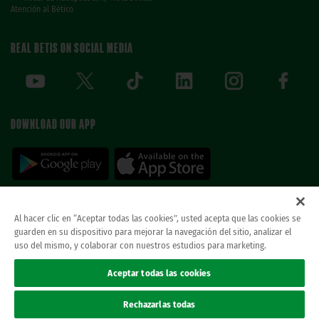
Atención al Bético
REAL BETIS ON SOCIAL MEDIA
DOWNLOAD OUR APP
Al hacer clic en “Aceptar todas las cookies”, usted acepta que las cookies se
guarden en su dispositivo para mejorar la navegación del sitio, analizar el
© REAL BETIS BALOMPIE.
This website is the only official Real Betis Balompié. All
uso del mismo, y colaborar con nuestros estudios para marketing.
rights reserved..
Legal notice
Aceptar todas las cookies
Privacy policy
Cookies
Rechazarlas todas
Accessibility