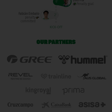
Lolo Plá
6'
Penalty goal
Fabián Embalo
2'
penalty
committed
KICK-OFF
OUR PARTNERS