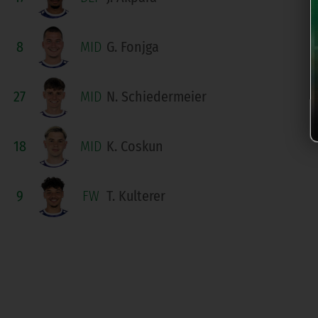
8
MID
G. Fonjga
27
MID
N. Schiedermeier
18
MID
K. Coskun
9
FW
T. Kulterer