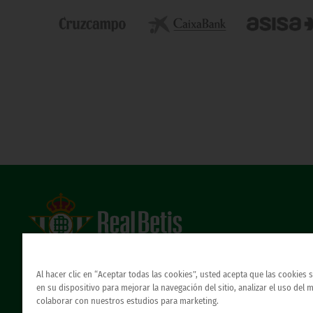
Estadio Benito Villamarín
Avda. de Heliópolis s/n, 41012 Sevilla
Al hacer clic en “Aceptar todas las cookies”, usted acepta que las cookies
Atención al Bético
en su dispositivo para mejorar la navegación del sitio, analizar el uso del 
colaborar con nuestros estudios para marketing.