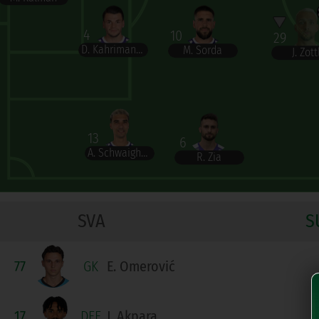
4
10
29
D. Kahrimanović
M. Sorda
J. Zott
13
6
A. Schwaighofer
R. Zia
SVA
S
77
GK
E. Omerović
17
DEF
J. Akpara