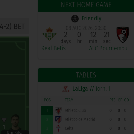
NEXT HOME GAME
Friendly
4-2) BET
08 AUG 2026, 20:30
2
0
12
21
days
hr
min
sec
Real Betis
AFC Bournemouth
TABLES
LaLiga //
Jorn. 1
POS
TEAM
PTS
GP
GD
1
Athletic Club
0
0
0
2
Atlético de Madrid
0
0
0
1
3
Celta
0
0
0
Rui Silva