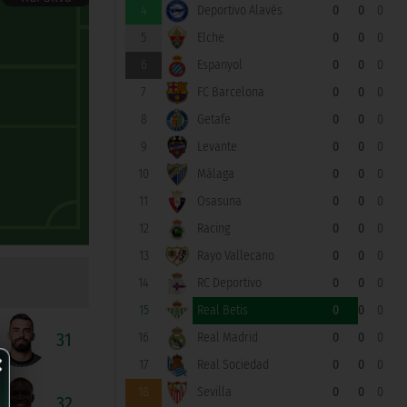
4
Deportivo Alavés
0
0
0
5
Elche
0
0
0
6
Espanyol
0
0
0
7
FC Barcelona
0
0
0
8
Getafe
0
0
0
9
Levante
0
0
0
10
Málaga
0
0
0
11
Osasuna
0
0
0
12
Racing
0
0
0
13
Rayo Vallecano
0
0
0
14
RC Deportivo
0
0
0
15
Real Betis
0
0
0
31
16
Real Madrid
0
0
0
×
17
Real Sociedad
0
0
0
18
Sevilla
0
0
0
32