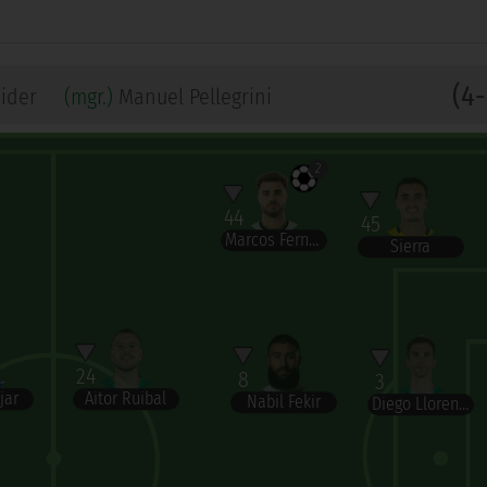
(4-
ider
(mgr.)
Manuel Pellegrini
2
44
45
Marcos Fernández
Sierra
24
8
3
Aitor Ruibal
jar
Nabil Fekir
Diego Llorente