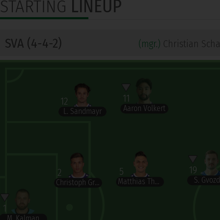
STARTING
LINEUP
SVA (4-4-2)
(mgr.)
Christian Scha
11
12
Aaron Volkert
L. Sandmayr
19
5
2
S. Gvozd
Matthias Theiner
Christoph Gruber
1
M. Kalman