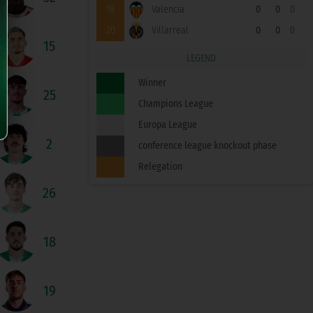
19
Valencia
0
0
0
20
Villarreal
0
0
0
15
LEGEND
Winner
25
Champions League
Europa League
2
conference league knockout phase
Relegation
26
18
19