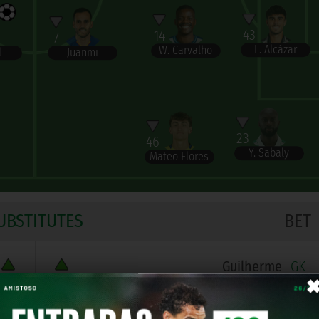
43
14
7
L. Alcázar
W. Carvalho
Juanmi
l
23
46
Y. Sabaly
Mateo Flores
UBSTITUTES
BET
Guilherme
GK
Nobel Mendy
DEF