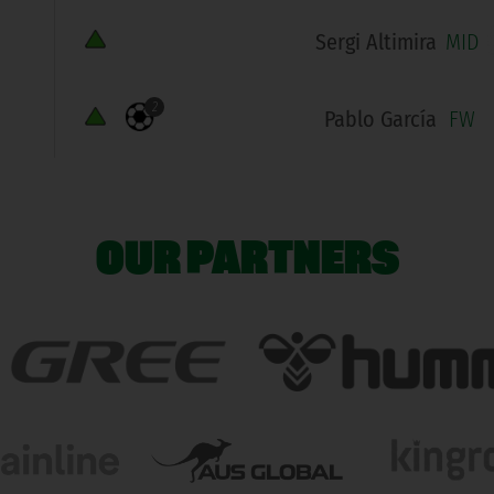
Sergi Altimira
MID
2
Pablo García
FW
OUR PARTNERS