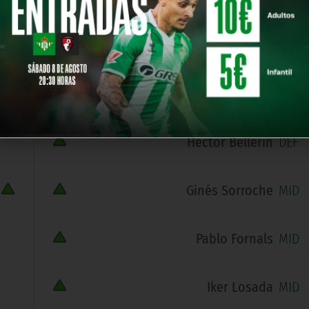
R. Perraud
DEF
Álex Vergaz
DEF
Héctor Bellerín
DEF
Ginés Sorroche
MID
Pablo Fornals
MID
Iker Losada
MID