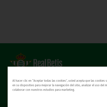
Estadio Benito Villamarín
Avda. de Heliópolis s/n, 41012 Sevilla
Al hacer clic en “Aceptar todas las cookies”, usted acepta que las cookies
Atención al Bético
en su dispositivo para mejorar la navegación del sitio, analizar el uso del 
colaborar con nuestros estudios para marketing.