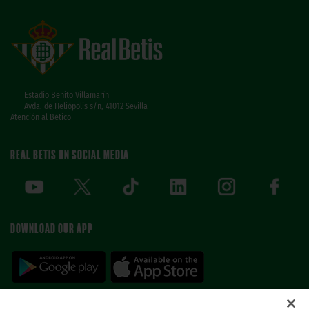
Estadio Benito Villamarín
Avda. de Heliópolis s/n, 41012 Sevilla
Atención al Bético
REAL BETIS ON SOCIAL MEDIA
DOWNLOAD OUR APP