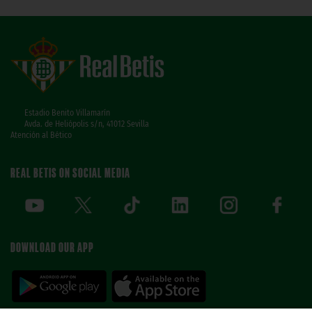
Estadio Benito Villamarín
Avda. de Heliópolis s/n, 41012 Sevilla
Atención al Bético
REAL BETIS ON SOCIAL MEDIA
DOWNLOAD OUR APP