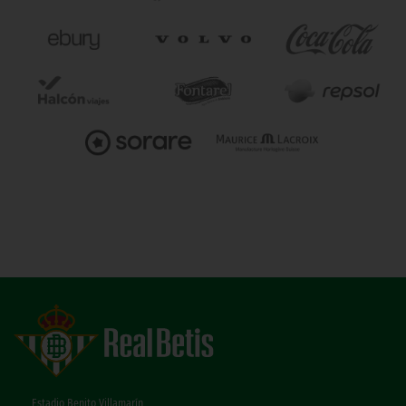
Estadio Benito Villamarín