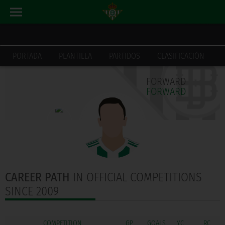
PERFORMANCE SEASON
PORTADA
PLANTILLA
PARTIDOS
CLASIFICACIÓN
FORWARD
FORWARD
CAREER PATH
IN OFFICIAL COMPETITIONS
SINCE 2009
COMPETITION
GOALS