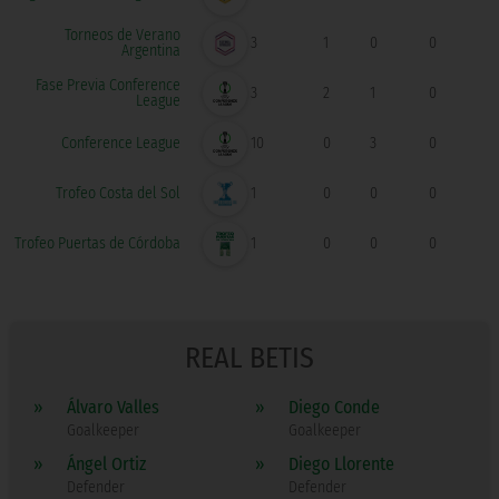
Torneos de Verano
3
1
0
0
Argentina
Fase Previa Conference
3
2
1
0
League
Conference League
10
0
3
0
Trofeo Costa del Sol
1
0
0
0
Trofeo Puertas de Córdoba
1
0
0
0
REAL BETIS
»
Álvaro Valles
»
Diego Conde
Goalkeeper
Goalkeeper
»
Ángel Ortiz
»
Diego Llorente
Defender
Defender