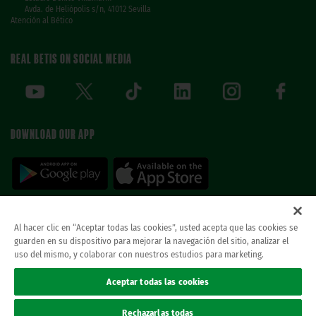
Avda. de Heliópolis s/n, 41012 Sevilla
Atención al Bético
REAL BETIS ON SOCIAL MEDIA
DOWNLOAD OUR APP
Al hacer clic en “Aceptar todas las cookies”, usted acepta que las cookies se
guarden en su dispositivo para mejorar la navegación del sitio, analizar el
© REAL BETIS BALOMPIE.
This website is the only official Real Betis Balompié. All
uso del mismo, y colaborar con nuestros estudios para marketing.
rights reserved..
Legal notice
Aceptar todas las cookies
Privacy policy
Cookies
Rechazarlas todas